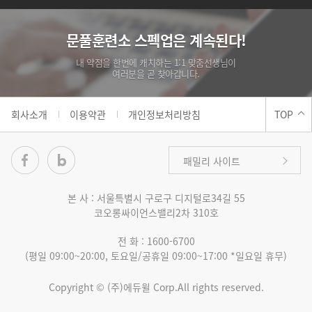
문풀훈련소 스펙업은 계속된다!
내 약점을 한번에 캐치하는 1:1 맞춤선생님이
여러분을 곧 찾아갑니다.
회사소개
이용약관
개인정보처리방침
TOP
패밀리 사이트
본 사 :
서울특별시 구로구 디지털로34길 55
코오롱싸이언스밸리2차 310호
자격증/공무원 온라인
전 화 :
1600-6700
(평일 09:00~20:00, 토요일/공휴일 09:00~17:00 *일요일 휴무)
자격증/공무원 직영학원
Copyright © (주)에듀윌 Corp.All rights reserved.
에듀윌 도서몰