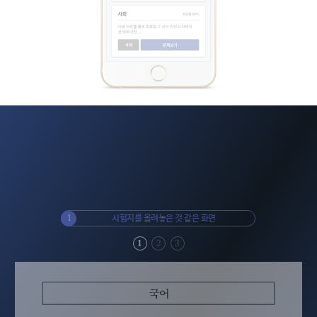
 비교
시험지를 올려놓은 것 같은 화면
다시는
1
2
1
2
3