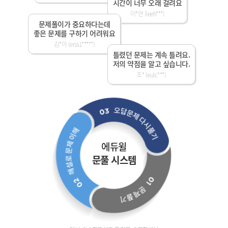
시간이 너무 오래 걸려요
이*연 (leeh***)
문제풀이가 중요하다는데
좋은 문제를 구하기 어려워요
김*아 (ena1*****)
틀렸던 문제는 계속 틀려요.
저의 약점을 알고 싶습니다.
조* (eulc***)
에듀윌
문풀 시스템