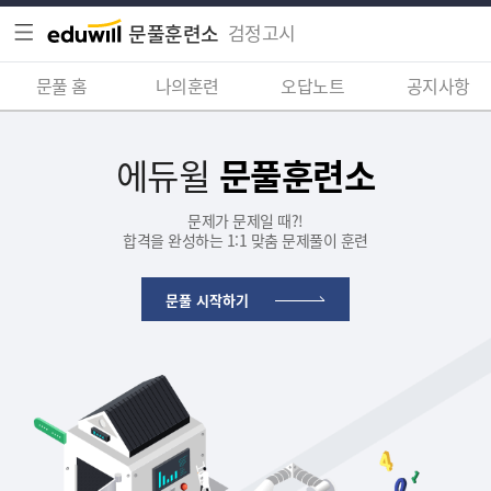
문풀훈련소
검정고시
문풀 홈
나의훈련
오답노트
공지사항
에듀윌
문풀훈련소
문제가 문제일 때?!
합격을 완성하는 1:1 맞춤 문제풀이 훈련
문풀 시작하기