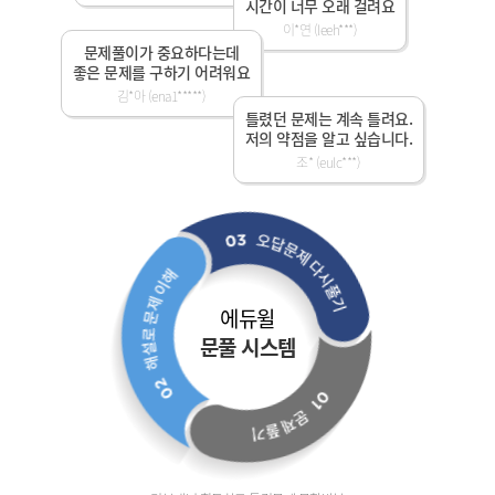
시간이 너무 오래 걸려요
이*연 (leeh***)
문제풀이가 중요하다는데
좋은 문제를 구하기 어려워요
김*아 (ena1*****)
틀렸던 문제는 계속 틀려요.
저의 약점을 알고 싶습니다.
조* (eulc***)
에듀윌
문풀 시스템