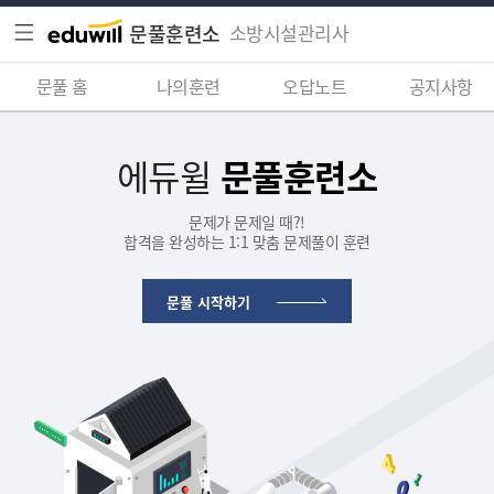
문풀훈련소
소방시설관리사
문풀 홈
나의훈련
오답노트
공지사항
에듀윌
문풀훈련소
문제가 문제일 때?!
합격을 완성하는 1:1 맞춤 문제풀이 훈련
문풀 시작하기