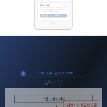
 비교
시험지를 올려놓은 것 같은 화면
다시는
1
2
1
2
3