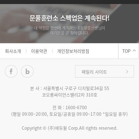
문풀훈련소 스펙업은 계속된다!
내 약점을 한번에 캐치하는 1:1 맞춤선생님이
여러분을 곧 찾아갑니다.
회사소개
이용약관
개인정보처리방침
TOP
패밀리 사이트
본 사 :
서울특별시 구로구 디지털로34길 55
코오롱싸이언스밸리2차 310호
자격증/공무원 온라인
전 화 :
1600-6700
(평일 09:00~20:00, 토요일/공휴일 09:00~17:00 *일요일 휴무)
자격증/공무원 직영학원
Copyright © (주)에듀윌 Corp.All rights reserved.
에듀윌 도서몰