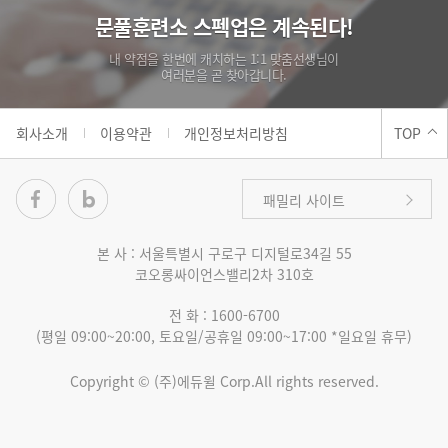
문풀훈련소 스펙업은 계속된다!
내 약점을 한번에 캐치하는 1:1 맞춤선생님이
여러분을 곧 찾아갑니다.
회사소개
이용약관
개인정보처리방침
TOP
패밀리 사이트
본 사 :
서울특별시 구로구 디지털로34길 55
코오롱싸이언스밸리2차 310호
자격증/공무원 온라인
전 화 :
1600-6700
(평일 09:00~20:00, 토요일/공휴일 09:00~17:00 *일요일 휴무)
자격증/공무원 직영학원
Copyright © (주)에듀윌 Corp.All rights reserved.
에듀윌 도서몰
원격평생교육원