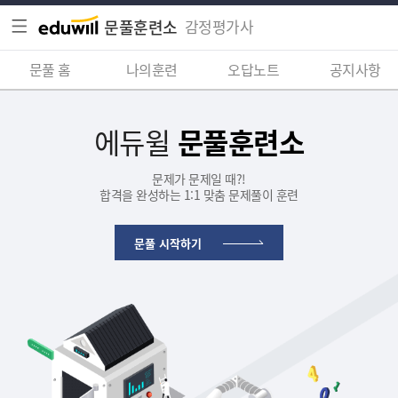
문풀훈련소
감정평가사
문풀 홈
나의훈련
오답노트
공지사항
에듀윌
문풀훈련소
문제가 문제일 때?!
합격을 완성하는 1:1 맞춤 문제풀이 훈련
문풀 시작하기