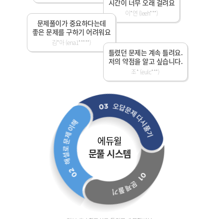
시간이 너무 오래 걸려요
이*연 (leeh***)
문제풀이가 중요하다는데
좋은 문제를 구하기 어려워요
김*아 (ena1*****)
틀렸던 문제는 계속 틀려요.
저의 약점을 알고 싶습니다.
조* (eulc***)
에듀윌
문풀 시스템